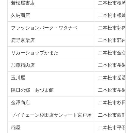
若松屋書店
二本松市根崎１
久納商店
二本松市根崎１
ファッションパーク・ワタナベ
二本松市郭内１
鹿野京染店
二本松市郭内１
リカーショップかまた
二本松市金色３
加藤精肉店
二本松市岳温泉
玉川屋
二本松市岳温泉
陽日の郷 あづま館
二本松市岳温泉
金澤商店
二本松市杉田町
ブイチェーン杉田店サンマート宮戸屋
二本松市西町３
稲屋
二本松市平石町