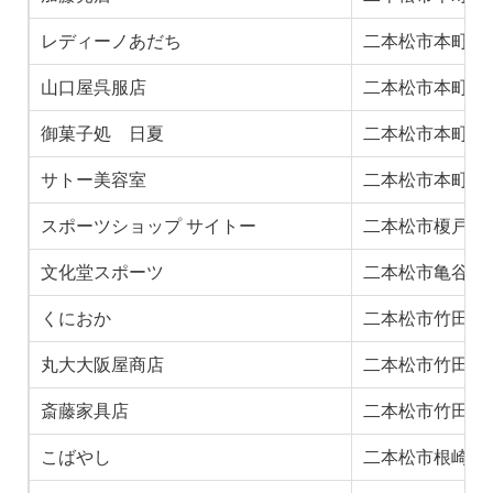
レディーノあだち
二本松市本町2
山口屋呉服店
二本松市本町２
御菓子処 日夏
二本松市本町１
サトー美容室
二本松市本町２丁
スポーツショップ サイトー
二本松市榎戸1-39
文化堂スポーツ
二本松市亀谷１丁
くにおか
二本松市竹田１
丸大大阪屋商店
二本松市竹田１
斎藤家具店
二本松市竹田１
こばやし
二本松市根崎１