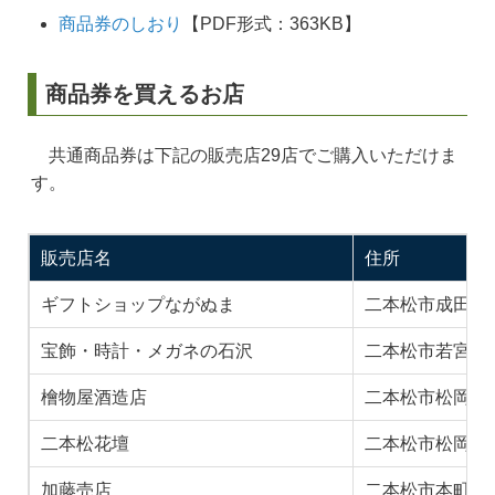
商品券のしおり
【PDF形式：363KB】
商品券を買えるお店
共通商品券は下記の販売店29店でご購入いただけま
す。
販売店名
住所
ギフトショップながぬま
二本松市成田町1丁
宝飾・時計・メガネの石沢
二本松市若宮２
檜物屋酒造店
二本松市松岡１
二本松花壇
二本松市松岡１
加藤売店
二本松市本町２