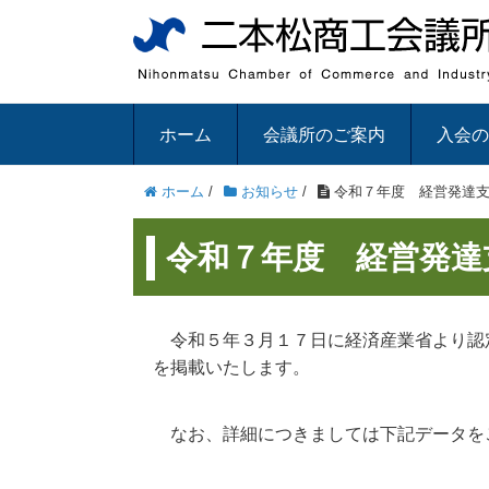
ホーム
会議所のご案内
入会の
ホーム
/
お知らせ
/
令和７年度 経営発達支
令和７年度 経営発達
令和５年３月１７日に経済産業省より認
を掲載いたします。
なお、詳細につきましては下記データを